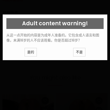
视频信息
Adult content warning!
手
木板
束缚 / 狗绳
从这一点开始的内容是为成年人准备的。它包含成人语言和图
用具
生姜
像，未满18岁的人不应该观看。你是否超过18岁？
腰带 / 皮表带 / 苏格兰
腰带
是的
不是
藤条 / 马鞭
You might also like