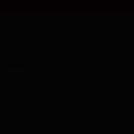
关于您过去的订单
中文
0
0
帮助
频。如果你想使用支