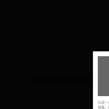
邮箱地址
附件
消息：
SaeR Digital Media
Los Angeles, CA, U.S.A
从这一
观看。
contact@saerock.com​