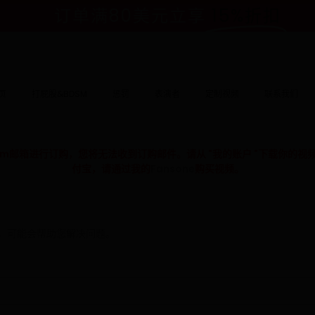
订单满80美元立享
15%折扣
页
打屁股&BDSM
惩罚
表演者
定制视频
联系我们
com邮箱进行订购，您将无法收到订购邮件。请从 "我的账户 "下载你的视
付宝，请通过我的
Fansone
购买视频。
明，可能会帮助您解决问题。